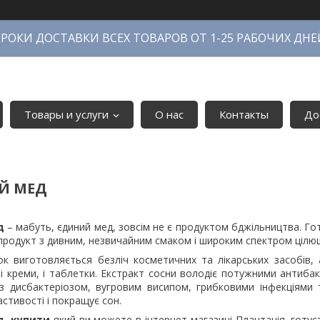
СРОКИ ДОСТАВКИ ВСЕХ ТОВАРОВ ОТ 1-25 РАБОЧИХ ДНЕ
Товары и услуги
О нас
Контакты
До
Й МЕД
д
– мабуть, єдиний мед, зовсім не є продуктом бджільництва. Го
продукт з дивним, незвичайним смаком і широким спектром цілю
к виготовляється безліч косметичних та лікарських засобів, а
 і креми, і таблетки. Екстракт сосни володіє потужними антиб
з дисбактеріозом, вугровим висипом, грибковими інфекціями 
астивості і покращує сон.
д, купити
який ви можете в інтернет-магазині Плантація, готує