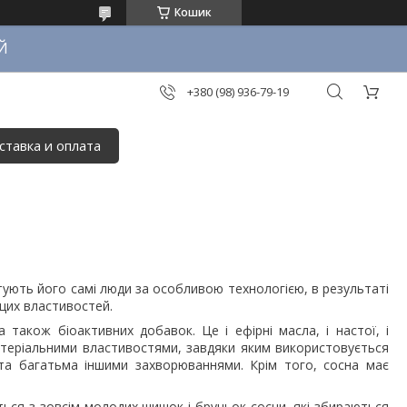
Кошик
Й
+380 (98) 936-79-19
ставка и оплата
тують його самі люди за особливою технологією, в результаті
щих властивостей.
 також біоактивних добавок. Це і ефірні масла, і настої, і
актеріальними властивостями, завдяки яким використовується
та багатьма іншими захворюваннями. Крім того, сосна має
ться з зовсім молодих шишок і бруньок сосни, які збираються