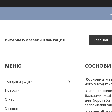
интернет-магазин Плантация
Главная
СОСНОВИ
Сосновий ме
Товары и услуги
чого виходить 
Новости
З хвої та шишо
бальзами, мазі
О нас
для боротьби 
заспокійливі вл
Отзывы
Сосновий ме