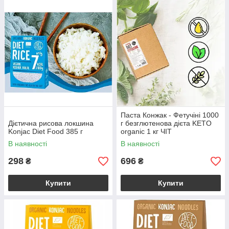
Паста Конжак - Фетучіні 1000
Дієтична рисова локшина
г безглютенова дієта KETO
Konjac Diet Food 385 г
organic 1 кг ЧІТ
В наявності
В наявності
298
696
₴
₴
Купити
Купити