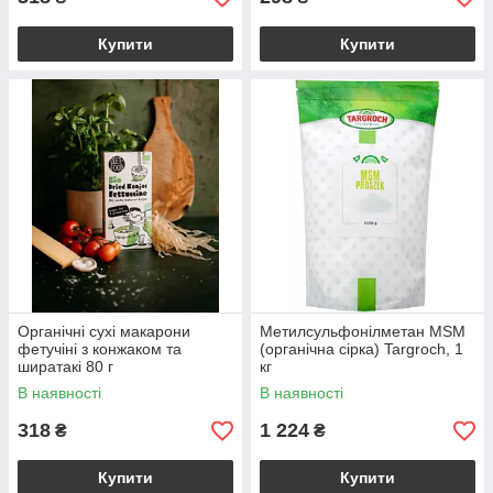
Купити
Купити
Органічні сухі макарони
Метилсульфонілметан MSM
фетучіні з конжаком та
(органічна сірка) Targroch, 1
ширатакі 80 г
кг
В наявності
В наявності
318
1 224
₴
₴
Купити
Купити