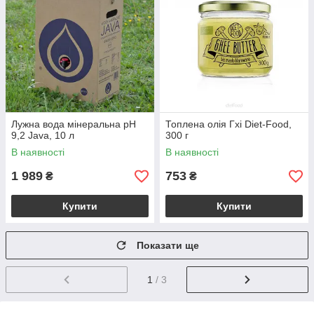
Лужна вода мінеральна pH
Топлена олія Гхі Diet-Food,
9,2 Java, 10 л
300 г
В наявності
В наявності
1 989
753
₴
₴
Купити
Купити
Показати ще
1
/ 3