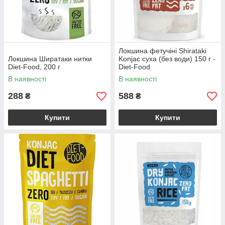
Локшина фетучіні Shirataki
Локшина Ширатаки нитки
Konjac суха (без води) 150 г -
Diet-Food, 200 г
Diet-Food
В наявності
В наявності
288
588
₴
₴
Купити
Купити