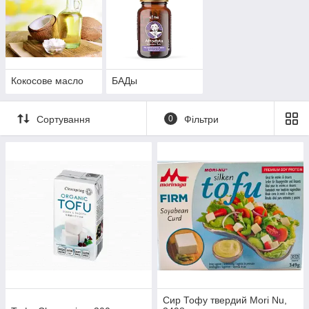
Кокосове масло
БАДы
Сортування
0
Фільтри
Сир Тофу твердий Mori Nu,