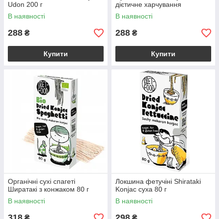
Udon 200 г
дієтичне харчування
В наявності
В наявності
288
288
₴
₴
Купити
Купити
Органічні сухі спагеті
Локшина фетучіні Shirataki
Ширатакі з конжаком 80 г
Konjac суха 80 г
В наявності
В наявності
318
298
₴
₴