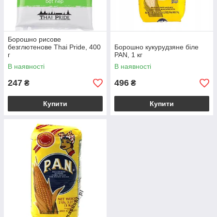
Борошно рисове
безглютенове Thai Pride, 400
Борошно кукурудзяне біле
г
PAN, 1 кг
В наявності
В наявності
247
496
₴
₴
Купити
Купити