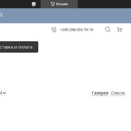
Кошик
Й
+380 (98) 936-79-19
ставка и оплата
Галерея
Список