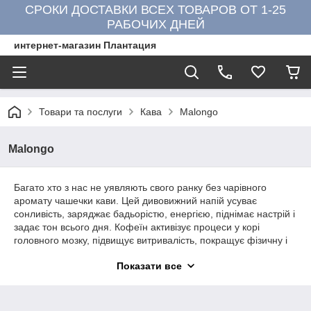
СРОКИ ДОСТАВКИ ВСЕХ ТОВАРОВ ОТ 1-25
РАБОЧИХ ДНЕЙ
интернет-магазин Плантация
Товари та послуги
Кава
Malongo
Malongo
Багато хто з нас не уявляють свого ранку без чарівного
аромату чашечки кави. Цей дивовижний напій усуває
сонливість, заряджає бадьорістю, енергією, піднімає настрій і
задає тон всього дня. Кофеїн активізує процеси у корі
головного мозку, підвищує витривалість, покращує фізичну і
розумову діяльність.
Показати все
Але все це відноситься тільки до високоякісних марок, таких,
наприклад, як
каву Malongo
. Французька компанія Malongo
виробляє каву тільки мелений і зерновий. Мелений