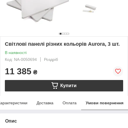
Світлові панелі різних кольорів Aurora, 3 шт.
В наявності
Код: NA-0050694
Роздріб
11 385
₴
Купити
арактеристики
Доставка
Оплата
Умови повернення
Опис