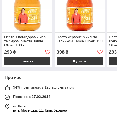
Песто з помідорами чері
Песто червоне з чилі та
Пест
та сиром рикота Jamie
часником Jamie Oliver, 190
воло
Oliver, 190 г
г
Olive
293
398
293
₴
₴
Купити
Купити
Про нас
94% позитивних з 129 відгуків за рік
Працює з 27.02.2014
м. Київ
вул. Малишка, 11, Київ, Україна