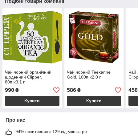
Подібні товари компанії
Чай чорний органічний
Чай чорний Teekanne
Чай 
щоденний Clipper,
Gold, 100п.х2.0 г
Clip
80п.х3,1 г
990
586
458
₴
₴
Купити
Купити
Про нас
94% позитивних з 129 відгуків за рік