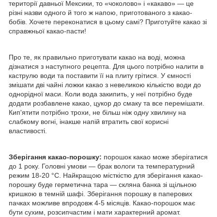
території давньої Мексики, то «чоколово» і «какаво» — це
різні назви одного й того ж напою, приготованого з какао-
бобів. Хочете переконатися в цьому самі? Приготуйте какао зі
справжньої какао-пасти!
Про те, як правильно приготувати какао на воді, можна
дізнатися з наступного рецепта. Для цього потрібно налити в
каструлю води та поставити її на плиту грітися. У ємності
змішати дві чайні ложки какао з невеликою кількістю води до
однорідної маси. Коли вода закипить, у неї потрібно буде
додати розбавлене какао, цукор до смаку та все перемішати.
Кип'ятити потрібно трохи, не більш ніж одну хвилину на
слабкому вогні, інакше напій втратить свої корисні
властивості.
Зберігання какао-порошку
:
порошок какао може зберігатися
до 1 року. Головні умови — брак вологи та температурний
режим 18-20 °C. Найкращою місткістю для зберігання какао-
порошку буде герметична тара — скляна банка зі щільною
кришкою в темній шафі. Зберігання порошку в паперових
пачках можливе впродовж 4-5 місяців. Какао-порошок має
бути сухим, розсипчастим і мати характерний аромат.