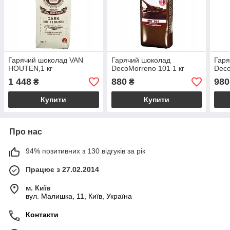
Гарячий шоколад VAN
Гарячий шоколад
Гаря
HOUTEN,1 кг
DecoMorreno 101 1 кг
Deco
1 448
880
980
₴
₴
Купити
Купити
Про нас
94% позитивних з 130 відгуків за рік
Працює з 27.02.2014
м. Київ
вул. Малишка, 11, Київ, Україна
Контакти