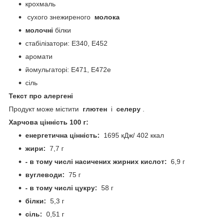
крохмаль
сухого знежиреного
молока
молочні
білки
стабілізатори: Е340, Е452
аромати
йомульгаторі: E471, E472e
сіль
Текст про алергені
Продукт може містити
глютен
і
селеру
.
Харчова цінність 100 г:
енергетична цінність:
1695 кДж/ 402 ккал
жири:
7,7 г
- в тому числі насичених жирних кислот:
6,9 г
вуглеводи:
75 г
- в тому числі цукру:
58 г
білки:
5,3 г
сіль:
0,51 г