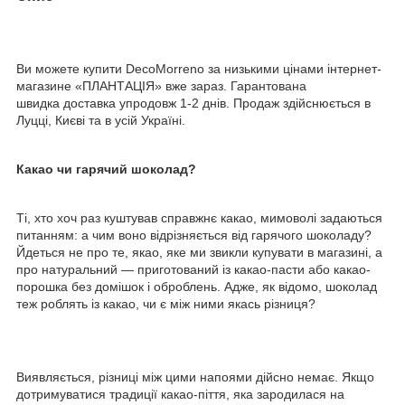
Ви можете купити DecoMorreno
за низькими цінами інтернет-
магазине «ПЛАНТАЦІЯ» вже зараз. Гарантована
швидка доставка упродовж 1-2 днів. Продаж здійснюється в
Луцці, Києві та в усій Україні.
Какао чи гарячий шоколад?
Ті, хто хоч раз куштував справжнє какао, мимоволі задаються
питанням: а чим воно відрізняється від гарячого шоколаду?
Йдеться не про те, якао, яке ми звикли купувати в магазині, а
про натуральний — приготований із какао-пасти або какао-
порошка без домішок і оброблень. Адже, як відомо, шоколад
теж роблять із какао, чи є між ними якась різниця?
Виявляється, різниці між цими напоями дійсно немає. Якщо
дотримуватися традиції какао-піття, яка зародилася на