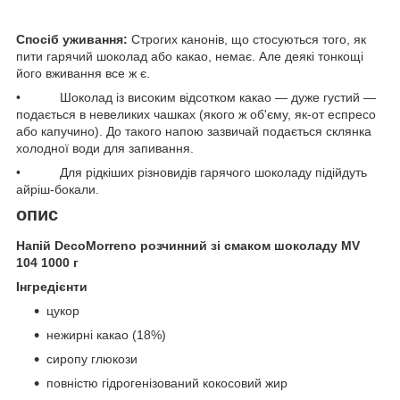
Спосіб уживання:
Строгих канонів, що стосуються того, як
пити гарячий шоколад або какао, немає. Але деякі тонкощі
його вживання все ж є.
• Шоколад із високим відсотком какао — дуже густий —
подається в невеликих чашках (якого ж об'єму, як-от еспресо
або капучино). До такого напою зазвичай подається склянка
холодної води для запивання.
• Для рідкіших різновидів гарячого шоколаду підійдуть
айріш-бокали.
опис
Напій DecoMorreno розчинний зі смаком шоколаду MV
104 1000 г
Інгредієнти
цукор
нежирні какао (18%)
сиропу глюкози
повністю гідрогенізований кокосовий жир