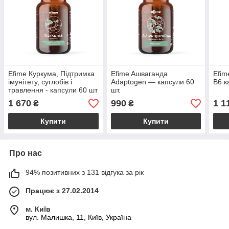
Efime Куркума, Підтримка
Efime Aшваганда
Efim
імунітету, суглобів і
Adaptogen — капсули 60
B6 к
травлення - капсули 60 шт
шт.
1 670
990
1 1
₴
₴
Купити
Купити
Про нас
94% позитивних з 131 відгука за рік
Працює з 27.02.2014
м. Київ
вул. Малишка, 11, Київ, Україна