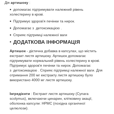
Дія
артишоку
:
допомагає підтримувати належний рівень
холестерину в крові.
Підтримує здоров'я печінки та нирок.
Допомагає з детоксикацією .
Сприяє підтримці належної ваги
ДОДАТКОВА ІНФОРМАЦІЯ
Артишок
- дієтична добавка в капсулах, що містить
екстракт листя артишоку. Артишок допомагає
підтримувати нормальний рівень холестерину в крові.
Підтримує здоров'я печінки та нирок. Допомагає
з детоксикацією . Сприяє підтримці належної ваги. Для
отримання 200 мг екстракту листя артишоку було
використано 4000 мг листя артишоку.
Інгредієнти
: Екстракт листя артишоку (Cynara
scolymus), включаючи цинарин, клітковину акації,
оболонка капсули: HPMC (похідна органічної
целюлози).