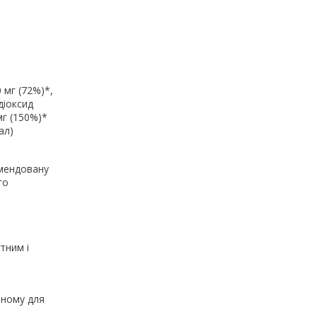
0 мг (72%)*,
діоксид
мг (150%)*
ал)
омендовану
го
тним і
пному для