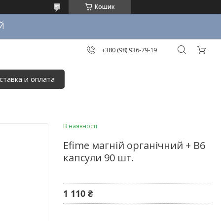
Кошик
Й
+380 (98) 936-79-19
ставка и оплата
В наявності
Efime магній органічний + B6
капсули 90 шт.
1 110 ₴