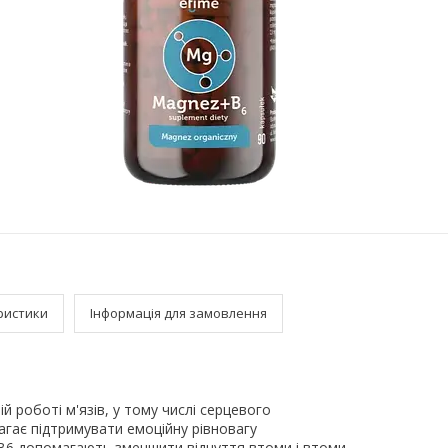
ристики
Інформація для замовлення
й роботі м'язів, у тому числі серцевого
гає підтримувати емоційну рівновагу
н В6 допомагають зменшити відчуття втоми і втоми