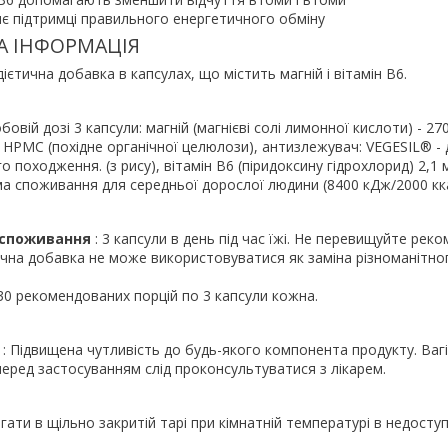
яє підтримці правильного енергетичного обміну
А ІНФОРМАЦІЯ
дієтична добавка в капсулах, що містить магній і вітамін B6.
обовій дозі 3 капсули: магній (магнієві солі лимонної кислоти) - 27
 HPMC (похідне органічної целюлози), антизлежувач: VEGESIL® - 
 походження. (з рису), вітамін В6 (піридоксину гідрохлорид) 2,1 
а споживання для середньої дорослої людини (8400 кДж/2000 кк
споживання
: 3 капсули в день під час їжі. Не перевищуйте рек
ична добавка не може використовуватися як заміна різноманітно
30 рекомендованих порцій по 3 капсули кожна.
: Підвищена чутливість до будь-якого компонента продукту. Вагі
еред застосуванням слід проконсультуватися з лікарем.
ігати в щільно закритій тарі при кімнатній температурі в недосту