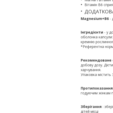
Вітамін В6 спри
ДОДАТКОВ
Magnesium+B6
- 
Інгредієнти
- у д
оболонка капсули:
кремнію рослинного
*Референтна норм
Рекомендоване 
добову дозу. Дієт
харчування.
Упаковка містить 
Протипоказання
годуючим жінкам п
Зберігання
: збер
дітей місці