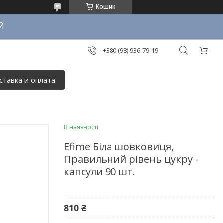
Кошик
Й
+380 (98) 936-79-19
ставка и оплата
В наявності
Efime Біла шовковиця,
Правильний рівень цукру -
капсули 90 шт.
810 ₴