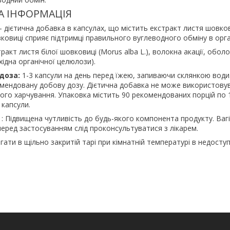
А ІНФОРМАЦІЯ
- дієтична добавка в капсулах, що містить екстракт листя шовкови
вковиці сприяє підтримці правильного вуглеводного обміну в орга
тракт листя білої шовковиці (Morus alba L.), волокна акації, обол
хідна органічної целюлози).
доза:
1-3 капсули на день перед їжею, запиваючи склянкою води
мендовану добову дозу. Дієтична добавка не може використову
ного харчування. Упаковка містить 90 рекомендованих порцій по 1
 капсули.
: Підвищена чутливість до будь-якого компонента продукту. Вагі
еред застосуванням слід проконсультуватися з лікарем.
ігати в щільно закритій тарі при кімнатній температурі в недосту