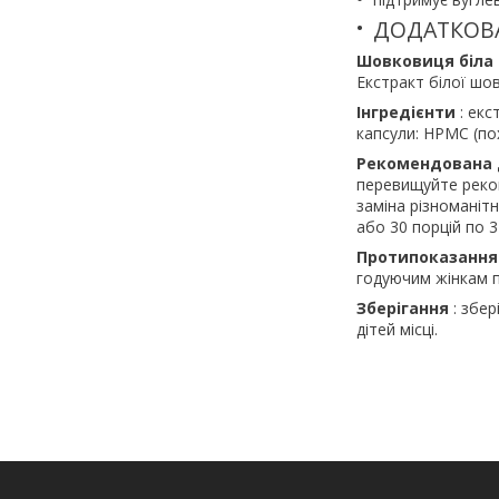
ДОДАТКОВ
Шовковиця біла
Екстракт білої шо
Інгредієнти
: екс
капсули: HPMC (по
Рекомендована 
перевищуйте реко
заміна різноманіт
або 30 порцій по 3
Протипоказання
годуючим жінкам п
Зберігання
: збер
дітей місці.