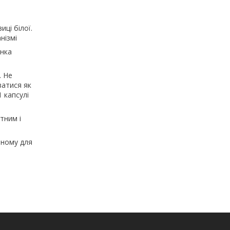
ці білої.
нізмі
онка
. Не
ватися як
 капсулі
тним і
пному для