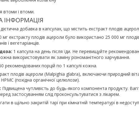
я втоми і втоми.
А ІНФОРМАЦІЯ
 дієтична добавка в капсулах, що містить екстракт плодів ацерол
 мг екстракту плодів ацероли було використано 25 000 мг плоді
ів і вегетаріанців.
доза:
1 капсула на день після їди. Не перевищуйте рекомендова
можна використовувати як заміну різноманітного харчування.
60 рекомендованих порцій по 1 капсулі кожна.
ракт плодів ацероли (Malpighia glabra), включаючи природний віта
 HPMC (похідна органічної целюлози).
:
Підвищена чутливість до будь-якого компонента продукту. Вагі
еред застосуванням слід проконсультуватися з лікарем.
ігати в щільно закритій тарі при кімнатній температурі в недосту