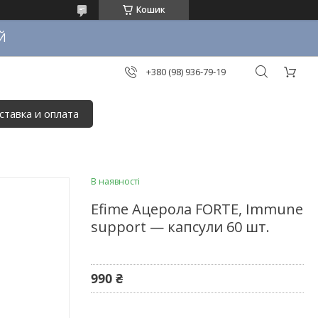
Кошик
Й
+380 (98) 936-79-19
ставка и оплата
В наявності
Efime Aцерола FORTE, Immune
support — капсули 60 шт.
990 ₴