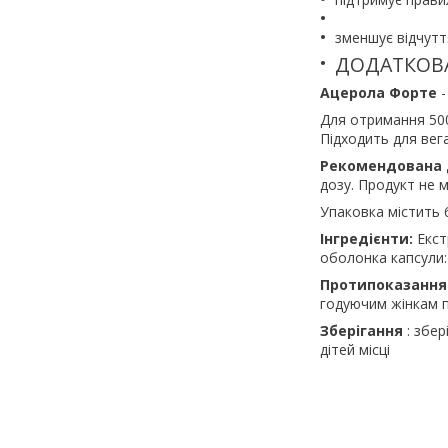
зменшує відчутт
ДОДАТКОВ
Ацерола Форте
-
Для отримання 500
Підходить для веган
Рекомендована 
дозу. Продукт не 
Упаковка містить 
Інгредієнти:
Екст
оболонка капсули:
Протипоказання
годуючим жінкам п
Зберігання
: збер
дітей місці