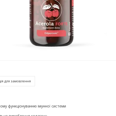
ія для замовлення
ому функціонуванню імунної системи
ильне вироблення колагену