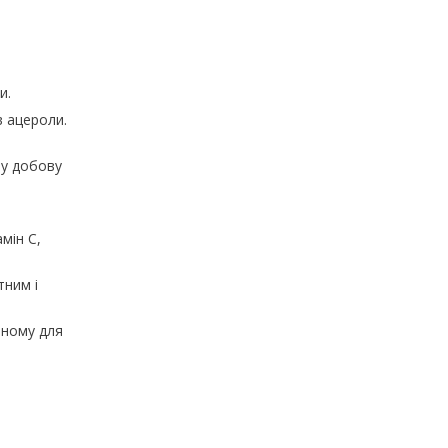
и.
в ацероли.
ну добову
мін С,
тним і
пному для