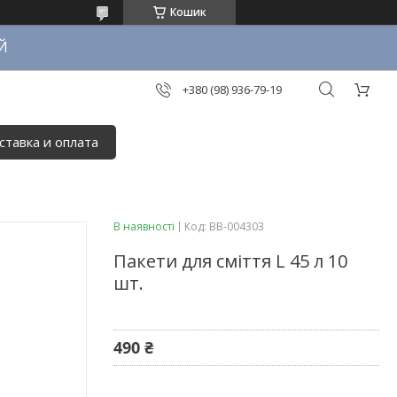
Кошик
Й
+380 (98) 936-79-19
ставка и оплата
В наявності
Код:
BB-004303
Пакети для сміття L 45 л 10
шт.
490 ₴