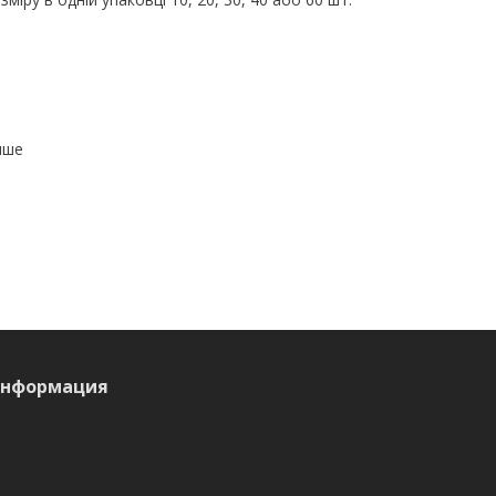
нше
информация