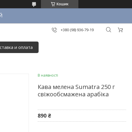
Кошик
Й
+380 (98) 936-79-19
ставка и оплата
В наявності
Кава мелена Sumatra 250 г
свіжообсмажена арабіка
890 ₴