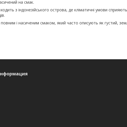
асичений на смак.
ходить з індонезійського острова, де кліматичні умови сприяют
ів.
 повним і насиченим смаком, який часто описують як густий, зем
информация