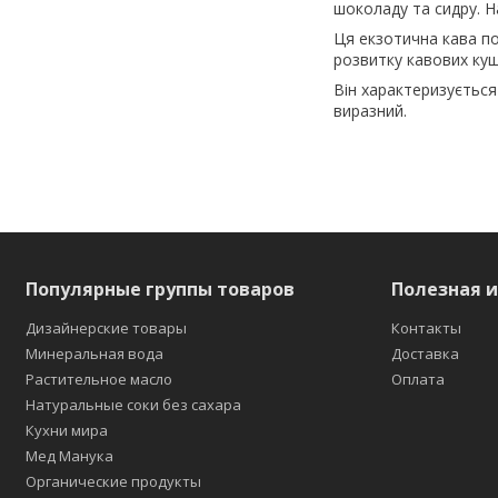
шоколаду та сидру. Н
Ця екзотична кава по
розвитку кавових кущ
Він характеризується
виразний.
Популярные группы товаров
Полезная 
Дизайнерские товары
Контакты
Минеральная вода
Доставка
Растительное масло
Оплата
Натуральные соки без сахара
Кухни мира
Мед Манука
Органические продукты