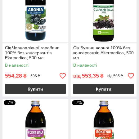
Сік Чорноплідної горобини
Сік Бузини чорної 100% без
100% без консервантів
консервантів Altermedica, 500
Ekamedica, 500 мл
мл
В наявності
В наявності
554,28
553,35
₴
від
₴
596 ₴
від 595 ₴
Купити
Купити
–7%
–7%