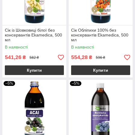
Сік із Шовковиці білої без
Сік Обліпихи 100% без
консервантів Ekamedica, 500
консервантів Ekamedica, 500
мл
мл
В наявності
В наявності
541,26
554,28
₴
₴
582 ₴
596 ₴
Купити
Купити
–5%
–5%