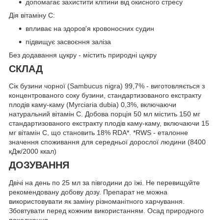
допомагає захистити клітини від окисного стресу
Дія вітаміну С:
впливає на здоров'я кровоносних судин
підвищує засвоєння заліза
Без додавання цукру - містить природні цукру
СКЛАД
Сік бузини чорної (Sambucus nigra) 99,7% - виготовляється з
концентрованого соку бузини, стандартизованого екстракту
плодів каму-каму (Myrciaria dubia) 0,3%, включаючи
натуральний вітамін С. Добова порція 50 мл містить 150 мг
стандартизованого екстракту плодів каму-каму, включаючи 15
мг вітамін С, що становить 18% RDA*. *RWS - еталонне
значення споживання для середньої дорослої людини (8400
кДж/2000 ккал)
ДОЗУВАННЯ
Двічі на день по 25 мл за півгодини до їжі. Не перевищуйте
рекомендовану добову дозу. Препарат не можна
використовувати як заміну різноманітного харчування.
Збовтувати перед кожним використанням. Осад природного