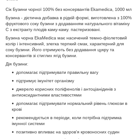
Сік Бузини чорної 100% без консервантів Ekamedica, 1000 мл
Бузина - дієтична добавка в рідкій формі, виготовлена ​​з 100%
фруктового соку бузини з додаванням натурального вітаміну
С з екстракту плодів каму-каму. пастеризовані.
Бузина чорна EkaMedica має насичений темно-фіолетовий
колір і інтенсивний, злегка терпкий смак, характерний для
соку бузини. Його отримують без додавання цукру та
консервантів зі стиглих ягід бузини.
Дія бузини:
допомагає підтримувати правильну вагу
підтримує імунітет організму
джерело корисних поліфенолів і антоціанідинів з
антиоксидантними властивостями
допомагає підтримувати нормальний рівень глюкози в
крові
рекомендується в періоди, коли потрібна підтримка
імунної системи
позитивно впливає на здоров'я кровоносних судин