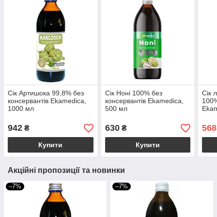
Сік Артишока 99,8% без
Сік Ноні 100% без
Сік 
консервантів Ekamedica,
консервантів Ekamedica,
100%
1000 мл
500 мл
Ekam
942
630
568
₴
₴
Купити
Купити
Акційні пропозиції та новинки
–7%
–7%