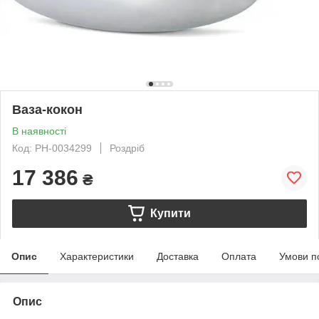
Ваза-кокон
В наявності
Код: PH-0034299
Роздріб
17 386
₴
Купити
Опис
Характеристики
Доставка
Оплата
Умови п
Опис