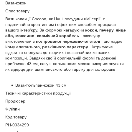
Ваза-кокон
Опис товару
Вази колекції Cocoon, як і інші посудини цієї серії, є
надзвичайно креативним і ефектним способом прикраси
вашого інтер'єру. За формою нагадуючи
кокон, печеру, яйце
або, можливо, космічний корабель
, аксесуар
виготовлений
з полірованої нержавіючої сталі
, що надає
йому елегантного,
розкішного характеру
. Інтригуюче
відкриття спонукає до творчих і незвичайних квіткових
композицій. Завдяки своїй оригінальній формі та довжині
приблизно 43 см, вазу з тюльпанами можна використовувати
як відерце для шампанського або тарілку для солодощів
Ваза-тюльпан-кокон 43 см
Технічні характеристики продукції
Продюсер
Філіппи
Код товару
PH-0034299