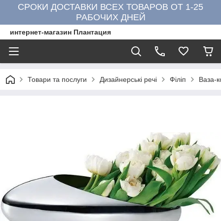
СРОКИ ДОСТАВКИ ВСЕХ ТОВАРОВ ОТ 1-25
РАБОЧИХ ДНЕЙ
интернет-магазин Плантация
Товари та послуги
Дизайнерські речі
Філіп
Ваза-к