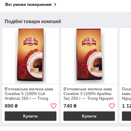
Всі умови повернення
Подібні товари компанії
В'єтнамська мелена кава
В'єтнамська мелена кава
Gour
Creative 5 (100% Culi
Creative 3 (100% Арабіка
кава
Arabica) 250 г — Trung
Se) 250 г — Trung Nguyen
Ngu
Nguyen
890
740
1 1
₴
₴
Купити
Купити