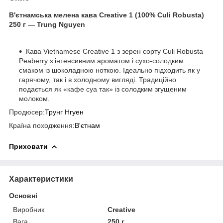
В'єтнамська мелена кава Creative 1 (100% Culi Robusta)
250 г — Trung Nguyen
Кава Vietnamese Creative 1 з зерен сорту Culi Robusta
Peaberry з інтенсивним ароматом і сухо-солодким
смаком із шоколадною ноткою. Ідеально підходить як у
гарячому, так і в холодному вигляді. Традиційно
подається як «кафе суа так» із солодким згущеним
молоком.
Продюсер:
Трунг Нгуен
Країна походження:
В'єтнам
Приховати
Характеристики
Основні
Виробник
Creative
Вага
250 г