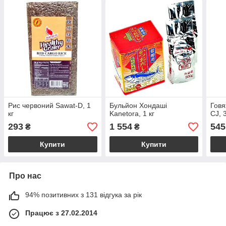
Рис червоний Sawat-D, 1
Бульйон Хондаші
Гов
кг
Kanetora, 1 кг
CJ, 
293
1 554
545
₴
₴
Купити
Купити
Про нас
94% позитивних з 131 відгука за рік
Працює з 27.02.2014