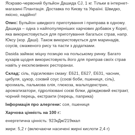
Яскраво-червоний бульйон Дашида CJ, 1 кг. Тільки в інтернет-
магазині Плантація. Доставка по Києву та Україні. Швидко,
якісно, надійно!
Опис:
Бульйон швидкого приготування і приправа в одному.
Дашида – одна з найпопулярніших харчових добавок у Кореї,
яка використовується для приготування багатьох страв, напр.
Юксу (кор. Даші). Також використовується для маринадів,
соусів, смаженого рису та пасти з додатками.
Dasida займає міцну позицію на польському ринку. Багато
кухарів щодня використовують його для приправ своїх страв
навіть у ексклюзивних ресторанах.
Склад:
сіль, підсилювач смаку: Е621, Е627, Е631, часник,
цибуля, цукор, соєвий соус (соєві боби, пшениця, сіль),
крохмаль, пальмова олія, глюкоза, мальтодекстрин,
ароматизатори, гідролізовані соєві білки, дріжджовий екстракт,
чорний перець, екстракти (перець, паприка)
Інформація про алергени:
соя, пшениця
Харчова цінність на 100 г:
енергетична цінність: 923кДж/219ккал
жири: 5,2 г (включаючи насичені жирні кислоти 2,4 г)