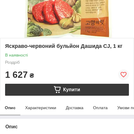
Яскраво-червоний бульйон Дашида CJ, 1 кг
В наявності
Роздріб
1 627
₴
Купити
Опис
Характеристики
Доставка
Оплата
Умови п
Опис