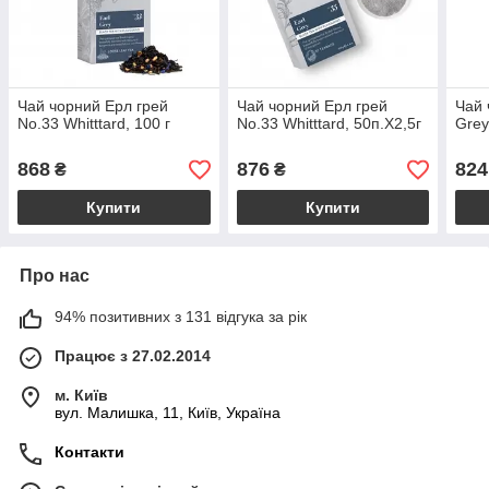
Чай чорний Ерл грей
Чай чорний Ерл грей
Чай 
No.33 Whitttard, 100 г
No.33 Whitttard, 50п.Х2,5г
Grey
868
876
824
₴
₴
Купити
Купити
Про нас
94% позитивних з 131 відгука за рік
Працює з 27.02.2014
м. Київ
вул. Малишка, 11, Київ, Україна
Контакти