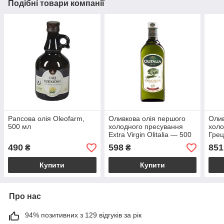
Подібні товари компанії
Рапсова олія Oleofarm,
Оливкова олія першого
Олив
500 мл
холодного пресування
холо
Extra Virgin Olitalia — 500
Грец
мл
500 
490
598
851
₴
₴
Купити
Купити
Про нас
94% позитивних з 129 відгуків за рік