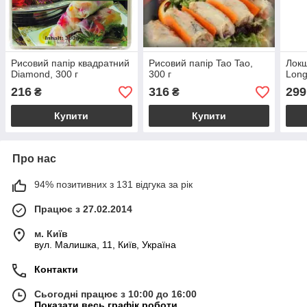
Рисовий папір квадратний
Рисовий папір Tao Tao,
Локш
Diamond, 300 г
300 г
Long
216
316
299
₴
₴
Купити
Купити
Про нас
94% позитивних з 131 відгука за рік
Працює з 27.02.2014
м. Київ
вул. Малишка, 11, Київ, Україна
Контакти
Сьогодні працює з 10:00 до 16:00
Показати весь графік роботи