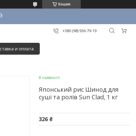
Кошик
Й
+380 (98) 936-79-19
ставка и оплата
В наявності
Японський рис Шинод для
суші та ролів Sun Clad, 1 кг
326 ₴