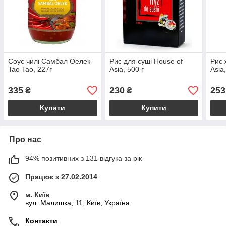
Соус чилі Самбал Оелек
Рис для суші House of
Рис 
Tao Tao, 227г
Asia, 500 г
Asia
335
230
253
₴
₴
Купити
Купити
Про нас
94% позитивних з 131 відгука за рік
Працює з 27.02.2014
м. Київ
вул. Малишка, 11, Київ, Україна
Контакти