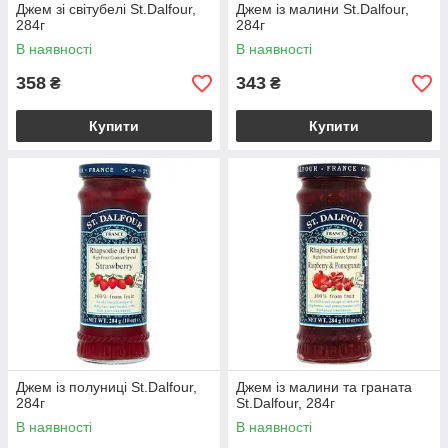
Джем зі світубелі St.Dalfour,
Джем із малини St.Dalfour,
284г
284г
В наявності
В наявності
358
343
₴
₴
Купити
Купити
Джем із полуниці St.Dalfour,
Джем із малини та граната
284г
St.Dalfour, 284г
В наявності
В наявності