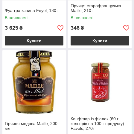
Гірчиця старофранцузька
Фуа-гра качина Feyel, 180 г
Maille, 210 г
В наявності
В наявності
3 625
346
₴
₴
Купити
Купити
Конфітюр із фіалок (60 г
Гірчиця медова Maille, 200
кольорів на 100 г продукту)
мл
Favols, 270г