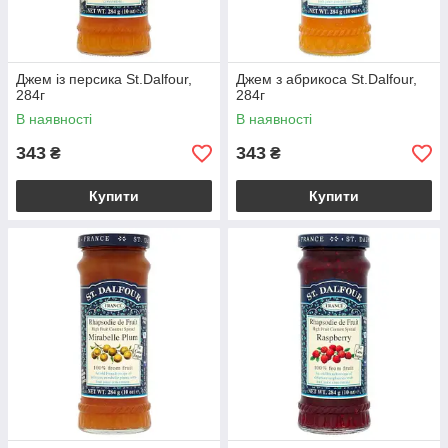
Джем із персика St.Dalfour,
Джем з абрикоса St.Dalfour,
284г
284г
В наявності
В наявності
343
343
₴
₴
Купити
Купити