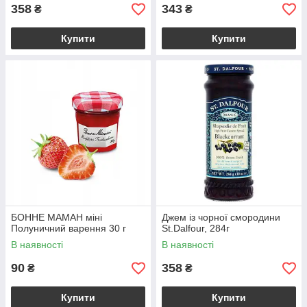
358
343
₴
₴
Купити
Купити
БОННЕ МАМАН міні
Джем із чорної смородини
Полуничний варення 30 г
St.Dalfour, 284г
В наявності
В наявності
90
358
₴
₴
Купити
Купити