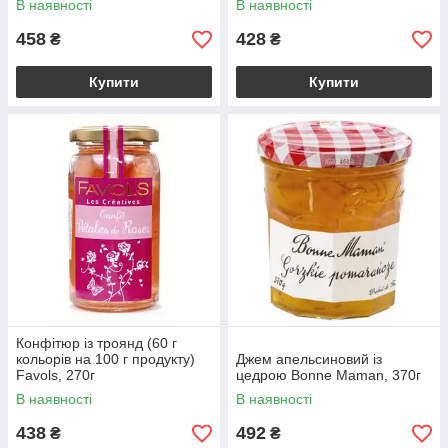
В наявності
В наявності
458
428
₴
₴
Купити
Купити
Конфітюр із троянд (60 г
кольорів на 100 г продукту)
Джем апельсиновий із
Favols, 270г
цедрою Bonne Maman, 370г
В наявності
В наявності
438
492
₴
₴