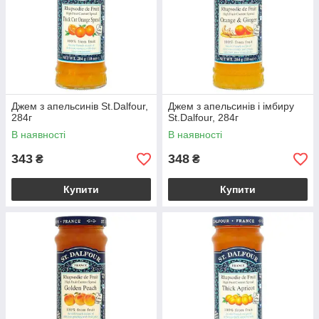
Джем з апельсинів St.Dalfour,
Джем з апельсинів і імбиру
284г
St.Dalfour, 284г
В наявності
В наявності
343
348
₴
₴
Купити
Купити